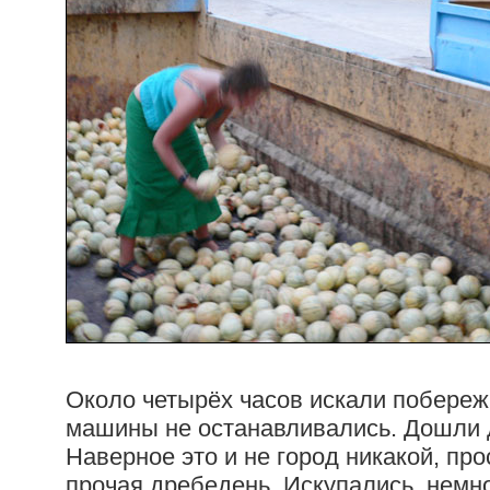
Около четырёх часов искали побереж
машины не останавливались. Дошли д
Наверное это и не город никакой, про
прочая дребедень. Искупались, немн